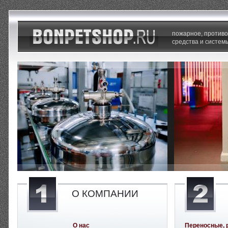
пожарное, против
средства и систем
О КОМПАНИИ
О нас
Переносные, 