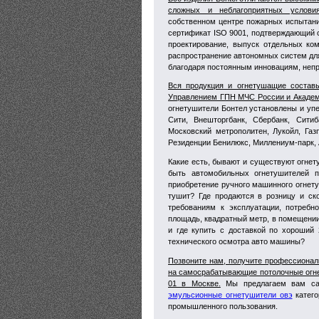
сложных и неблагоприятных условия
собственном центре пожарных испытаний
сертификат ISO 9001, подтверждающий 
проектирование, выпуск отдельных ком
распространение автономных систем дл
благодаря постоянным инновациям, непр
Вся продукция и огнетушащие составы
Управлением ГПН МЧС России и Акаде
огнетушители Бонтел установлены и уп
Сити, Внешторгбанк, Сбербанк, Ситиб
Московский метрополитен, Лукойл, Газ
Резиденции Бенилюкс, Миллениум-парк, А
Какие есть, бывают и существуют огнет
быть автомобильных огнетушителей 
приобретение ручного машинного огнетуш
тушит? Где продаются в розницу и ско
требованиям к эксплуатации, потребн
площадь, квадратный метр, в помещении,
и где купить с доставкой по хороший
технического осмотра авто машины?
Позвоните нам, получите профессиональ
на самосрабатывающие потолочные огнет
01 в Москве.
Мы предлагаем вам са
эмульсионные огнетушители овэ
катего
промышленного пользования.