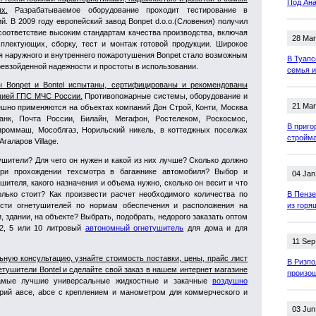
Под Ана
х.
Разрабатываемое оборудование проходит тестирование в
. В 2009 году европейский завод Bonpet d.o.o.(Словения) получил
соответствие высоким стандартам качества производства, включая
28 Mar
плектующих, сборку, тест и монтаж готовой продукции. Широкое
я наружного и внутреннего пожаротушения Bonpet стало возможным
В Туапс
евзойденной надежности и простоты в использовании.
семья и
 Bonpet и Bontel испытаны, сертифицированы и рекомендованы
мией ГПС МЧС России.
Противопожарные системы, оборудование и
21 Mar
ешно применяются на объектах компаний Дон Строй, Конти, Москва
анк, Почта России, Билайн, Мегафон, Ростелеком, Роскосмос,
В приго
проммаш, Мособлгаз, Норильский никель, в коттеджных поселках
стройм
галаров Village.
ушители? Для чего он нужен и какой из них лучше? Сколько должно
при прохождении техсмотра в багажнике автомобиля? Выбор и
04 Jan
ителя, какого назначения и объема нужно, сколько он весит и что
лько стоит? Как произвести расчет необходимого количества по
В Пензе
ости огнетушителей по нормам обеспечения и расположения на
из горя
 здании, на объекте? Выбрать, подобрать, недорого заказать оптом
 2, 5 или 10 литровый
автономный огнетушитель
для дома и для
11 Sep
ную консультацию, узнайте стоимость поставки, цены, прайс лист
В Ризп
ушители Bontel и сделайте свой заказ в нашем интернет магазине
произо
мые лучшие универсальные жидкостные и закачные
воздушно
рий авсе, abce с креплением и манометром для коммерческого и
03 Jun