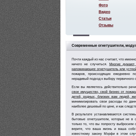
Фото
Видео
Статьи
Отзывы
Современные огнетушители, модули
Почти каждый из нас считает, что именн
ничего не случиться.
Многие думают,
напоминающее огнетушитель или устрой
пожаров, происходящих ежедневно п
нерадивый подход к выбору первичного 
Если вы являетесь действительно рач
свое имущество, свой бизнес от пожар
детей, родных, близких вам людей, жи
минимизировать свои расходы по данн
наиболее дешевый по цене, и как следст
В результате устанавливаются систем
бытовые огнетушители, которые не в 
только то, что вы попросту выбросили 
верите, что ваша жизнь и ваша собс
известному закону Мэрфи в этом случ