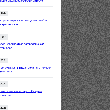
пой сгорел пассажирский автобус
 2024
е при пожаре в частном доме погибла
з трех человек
 2024
роде Владивостока загорелся склад
атериалов
 2024
 сотрудники ГИБДД спасли пять человек
щего дома
 2023
оложенском монастыре в Суздали
шел пожар
 2023