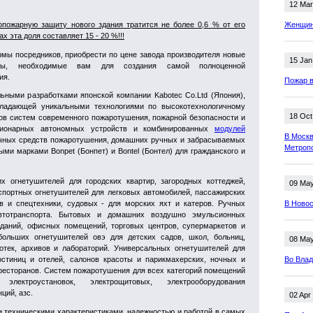
12 Mar
пожарную защиту нового здания тратится не более 0,6 % от его
Женщина
х эта доля составляет 15 - 20 %!!!
мы посредников, приобрести по цене завода производителя новые
15 Jan
кты, необходимые вам для создания самой полноценной
ия.
Пожар в
ьными разработками японской компании Kabotec Co.Ltd (Япония),
бладающей уникальными технологиями по высокотехнологичному
18 Oct
сов систем современного пожаротушения, пожарной безопасности и
ационарных автономных устройств и комбинированных
модулей
В Москв
ичных средств пожаротушения, домашних ручных и забрасываемых
Метроп
ыми марками Bonpet (Бонпет) и Bontel (Бонтел) для гражданского и
огнетушителей для городских квартир, загородных коттеджей,
09 Ma
нспортных огнетушителей для легковых автомобилей, пассажирских
в и спецтехники, судовых - для морских яхт и катеров. Ручных
В Новос
тотранспорта. Бытовых и домашних воздушно эмульсионных
даний, офисных помещений, торговых центров, супермаркетов и
ольших огнетушителей овэ для детских садов, школ, больниц,
08 Ma
отек, архивов и лабораторий. Универсальных огнетушителей для
гостиниц и отелей, салонов красоты и парикмахерских, ночных и
Во Влад
 ресторанов. Систем пожаротушения для всех категорий помещений
лектроустановок, электрощитовых, электрооборудования
ций, азс.
02 Apr
и техническими характеристиками, надежностью и работой в самых