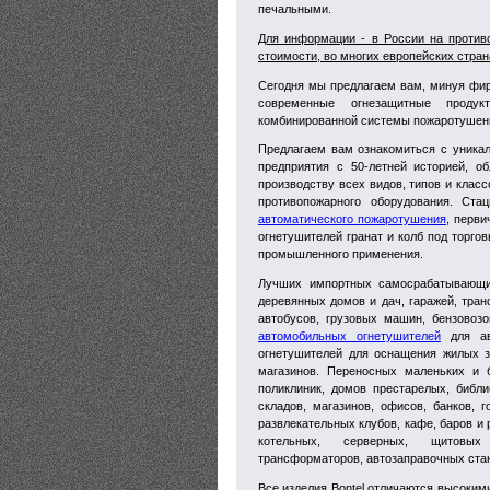
печальными.
Для информации - в России на противо
стоимости, во многих европейских страна
Сегодня мы предлагаем вам, минуя фир
современные огнезащитные проду
комбинированной системы пожаротушен
Предлагаем вам ознакомиться с уникал
предприятия с 50-летней историей, о
производству всех видов, типов и клас
противопожарного оборудования. Ст
автоматического пожаротушения
, перв
огнетушителей гранат и колб под торгов
промышленного применения.
Лучших импортных самосрабатывающих 
деревянных домов и дач, гаражей, тра
автобусов, грузовых машин, бензовозо
автомобильных огнетушителей
для ав
огнетушителей для оснащения жилых з
магазинов. Переносных маленьких и б
поликлиник, домов престарелых, библи
складов, магазинов, офисов, банков, 
развлекательных клубов, кафе, баров и
котельных, серверных, щитовых э
трансформаторов, автозаправочных стан
Все изделия Bontel отличаются высоким