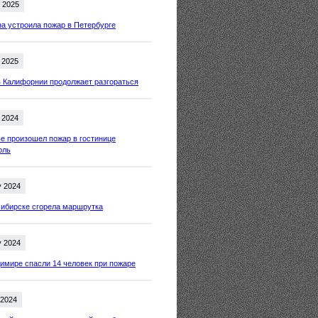
 2025
 устроила пожар в Петербурге
 2025
 Калифорнии продолжает разгораться
 2024
е произошел пожар в гостинице
оль
y 2024
ибирске сгорела маршрутка
y 2024
имире спасли 14 человек при пожаре
 2024