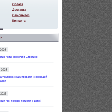
Оплата
Доставка
Самовывоз
Контакты
ти
 2026
огих яхты сгорели в Строгино
 2025
50 человек эвакуировали из горящей
тажки
 2025
рии при пожаре погибли 3 детей