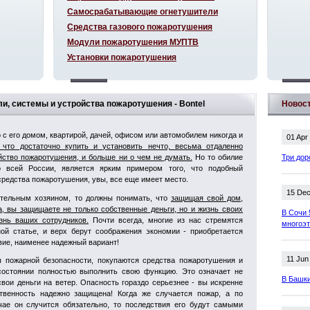
Самосрабатывающие огнетушители
Средства газового пожаротушения
Модули пожаротушения МУПТВ
Установки пожаротушения
, системы и устройства пожаротушения - Bontel
Новос
о с его домом, квартирой, дачей, офисом или автомобилем никогда и
01 Apr
 что достаточно купить и установить нечто, весьма отдаленно
ство пожаротушения, и больше ни о чем не думать.
Но то обилие
Три дор
о всей России, является ярким примером того, что подобный
средства пожаротушения, увы, все еще имеет место.
15 Dec
ительным хозяином, то должны понимать, что
защищая свой дом,
а, вы защищаете не только собственные деньги, но и жизнь своих
В Сочи 
знь ваших сотрудников.
Почти всегда, многие из нас стремятся
многоэ
ой статье, и верх берут соображения экономии - приобретается
вие, наименее надежный вариант!
11 Jun
ы пожарной безопасности, покупаются средства пожаротушения и
состоянии полностью выполнить свою функцию. Это означает не
В Башки
свои деньги на ветер. Опасность гораздо серьезнее - вы искренне
твенность надежно защищена! Когда же случается пожар, а по
ае он случится обязательно, то последствия его будут самыми