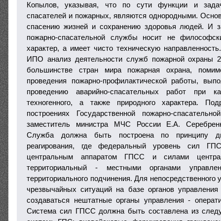
Копылов, указывая, что по сути функции и зада
спасателей и пожарных, являются однородными. Основ
спасению жизней и сохранению здоровья людей. И з
пожарно-спасательной службы носит не философск
характер, а имеет чисто техническую направленност
ИПО анализ деятельности служб пожарной охраны 22
большинстве стран мира пожарная охрана, поми
проведения пожарно-профилактической работы, вып
проведению аварийно-спасательных работ при к
техногенного, а также природного характера. По
построениях Государственной пожарно-спасательн
заместитель министра МЧС России Е.А. Серебренн
Служба должна быть построена по принципу дв
реагирования, где федеральный уровень сил ГП
центральным аппаратом ГПСС и силами централ
территориальный - местными органами управ
территориального подчинения. Для непосредственного 
чрезвычайных ситуаций на базе органов управлени
создаваться нештатные органы управления - операт
Система сил ГПСС должна быть составлена из сле