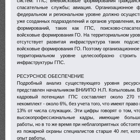
систем: ГПС; вневойсковые формирования гражданск
спасательные службы; авиация. Организационное 
федеральном и региональном уровне должно осущест
уже созданных подразделений и органов управления, 
формирований, таких как ГПС, поисково-спасат
войсковые формирования ГО. На территориальном уров
отсутствует развитая инфраструктура таких подс
войсковые формирования ГО. Поэтому организационно
территориальном уровне целесообразно строить
инфраструктуры ГПС.
РЕСУРСНОЕ ОБЕСПЕЧЕНИЕ
Подробный анализ существующего уровня ресурс
представлен начальником ВНИИПО Н.П. Копыловым. В ч
кадровый потенциал ГПС составляет около 270 
некомплект - около 6%, без учета того, что имеют прав
13% от числа служащих. Эти цифры говорят о том, чт
высокопрофессиональные кадры, имеющие большо
работы, но в то же время при неблагоприятных обстоят
из пожарной охраны специалистов старше 40 лет, ко
опыт работы.