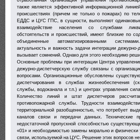
также является эффективной информационной линией
происшествиях (причем не только о пожарах) по те
ЕДДС и ЦУС ГПС, в сущности, выполняют одинаковые
взаимодействие населения со службами ликв
обстоятельств и происшествий, имеют близкие по с
объединенные автоматизированными системам
актуальность и важность задачи интеграции дежурно-
вызывает сомнений. Однако для этого необходимо реши
Основные проблемы при интеграции Центра управлен
дежурно-диспетчерскую службу связаны с организац
вопросами. Организационные обусловлены существу
диспетчирования в службах жизнеобеспечения (ск
службы, водоканала и т.п.) и центрах управления сил
Количество линий и штат диспетчеров рассчит
противопожарной службы. Трудности взаимодейств
территориальной разобщенностью, что потребует вы
каналов связи и передачи данных. Технические 
недостаточной пропускной способностью существующ
«01» и необходимостью замены морально и физически
связи, используемой на ЦУС. Решение этих вопросов не