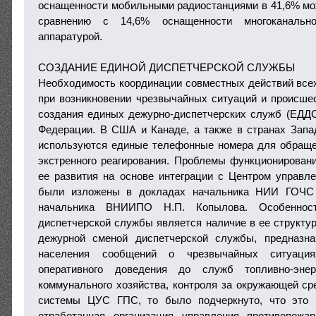
оснащенности мобильными радиостанциями в 41,6% мо
сравнению с 14,6% оснащенности многоканально
аппаратурой.
СОЗДАНИЕ ЕДИНОЙ ДИСПЕТЧЕРСКОЙ СЛУЖБЫ
Необходимость координации совместных действий вс
при возникновении чрезвычайных ситуаций и происше
создания единых дежурно-диспетчерских служб (ЕДДС
Федерации. В США и Канаде, а также в странах Зап
используются единые телефонные номера для обраще
экстренного реагирования. Проблемы функционирова
ее развития на основе интеграции с Центром управ
были изложены в докладах начальника НИИ ГОЧС
начальника ВНИИПО Н.П. Копылова. Особеннос
диспетчерской службы является наличие в ее структур
дежурной сменой диспетчерской службы, предназн
населения сообщений о чрезвычайных ситуаци
оперативного доведения до служб топливно-энерг
коммунального хозяйства, контроля за окружающей сре
системы ЦУС ГПС, то было подчеркнуто, что это 
отработанная организация управления противопожа