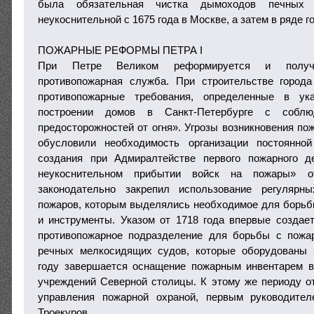
была обязательная чистка дымоходов печных 
неукоснительной с 1675 года в Москве, а затем в ряде г
ПОЖАРНЫЕ РЕФОРМЫ ПЕТРА I
При Петре Великом реформируется и получ
противопожарная служба. При строительстве город
противопожарные требования, определенные в у
построении домов в Санкт-Петербурге с соблю
предосторожностей от огня». Угрозы возникновения по
обусловили необходимость организации постоянно
создания при Адмиралтействе первого пожарного 
неукоснительном прибытии войск на пожары» 
законодательно закрепил использование регулярн
пожаров, которым выделялись необходимое для борьб
и инструменты. Указом от 1718 года впервые создае
противопожарное подразделение для борьбы с пожа
речных мелкосидящих судов, которые оборудованы 
году завершается оснащение пожарным инвентарем в
учреждений Северной столицы. К этому же периоду о
управления пожарной охраной, первым руководите
Троекуров.