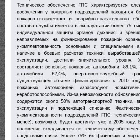
Техническое обеспечение ГПС характеризуется сл
вооружении у пожарных подразделений находится б
пожарно-технического и аварийно-спасательного об
состава службы имеется в эксплуатации более 75 ты
индивидуальной защиты органов дыхания и зрения
направляемых на финансирование пожарной охраны
укомплектованность основными и специальными а
наличие в боевых расчетах техники, выработавше
эксплуатации, достигли значительного уровня. 
составляет: основные пожарные автомобили -89,1%,
автомобили -62,4%, оперативно-служебный тр
существующем объеме финансирования к 2010 год
пожарных автомобилей израсходуют норматив
неработоспособными. Из-за невозможности обновлени
содержится около 50% автотранспортной техники, 
эксплуатации и подлежащей списанию. Фактически
укомплектованности подразделений ГПС техническ
менее), возможно, будет достигнут уже в 2005 году
положение складывается по техническому обеспече
средствами связи. Более 75% их физически и морал