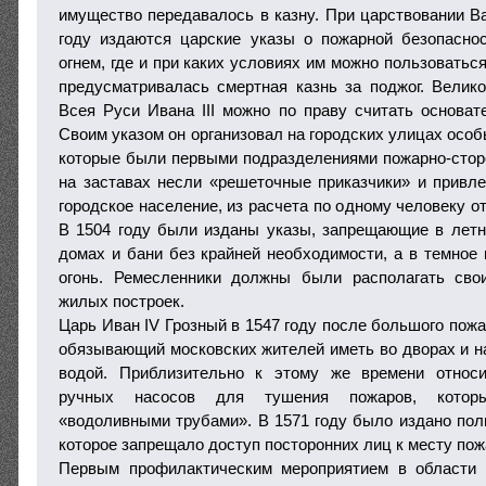
имущество передавалось в казну. При царствовании Ва
году издаются царские указы о пожарной безопасно
огнем, где и при каких условиях им можно пользоваться
предусматривалась смертная казнь за поджог. Велико
Всея Руси Ивана III можно по праву считать основа
Своим указом он организовал на городских улицах особ
которые были первыми подразделениями пожарно-сто
на заставах несли «решеточные приказчики» и привл
городское население, из расчета по одному человеку о
В 1504 году были изданы указы, запрещающие в летн
домах и бани без крайней необходимости, а в темное 
огонь. Ремесленники должны были располагать сво
жилых построек.
Царь Иван IV Грозный в 1547 году после большого пожа
обязывающий московских жителей иметь во дворах и н
водой. Приблизительно к этому же времени относ
ручных насосов для тушения пожаров, котор
«водоливными трубами». В 1571 году было издано пол
которое запрещало доступ посторонних лиц к месту пож
Первым профилактическим мероприятием в области 