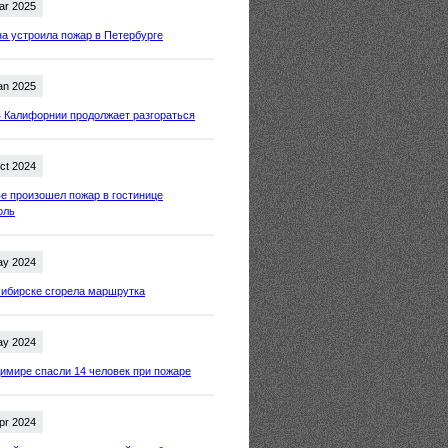
ar 2025
 устроила пожар в Петербурге
an 2025
 Калифорнии продолжает разгораться
ct 2024
е произошел пожар в гостинице
оль
ay 2024
ибирске сгорела маршрутка
ay 2024
имире спасли 14 человек при пожаре
pr 2024