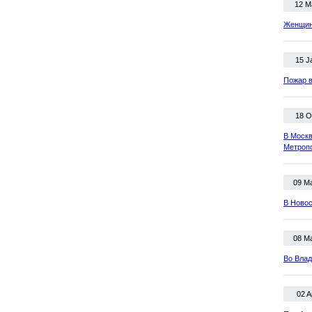
12 M
Женщина
15 J
Пожар в
18 O
В Москв
Метроп
09 M
В Новос
08 M
Во Влад
02 A