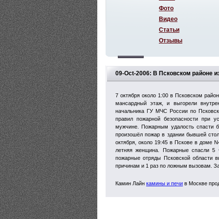
Фото
Видео
Статьи
Отзывы
09-Oct-2006: В Псковском районе и
7 октября около 1:00 в Псковском райо
мансардный этаж, и выгорели внутр
начальника ГУ МЧС России по Псковск
правил пожарной безопасности при ус
мужчине. Пожарным удалость спасти б
произошёл пожар в здании бывшей стол
октября, около 19:45 в Пскове в доме N
летняя женщина. Пожарные спасли 5 ч
пожарные отряды Псковской области вы
причинам и 1 раз по ложным вызовам. За
Камин Лайн
камины и печи
в Москве про