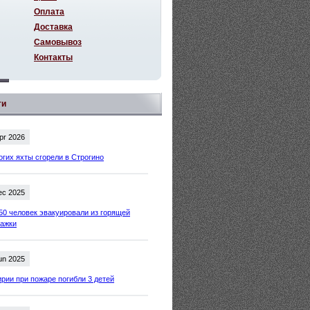
Оплата
Доставка
Самовывоз
Контакты
ти
pr 2026
огих яхты сгорели в Строгино
ec 2025
50 человек эвакуировали из горящей
тажки
un 2025
рии при пожаре погибли 3 детей