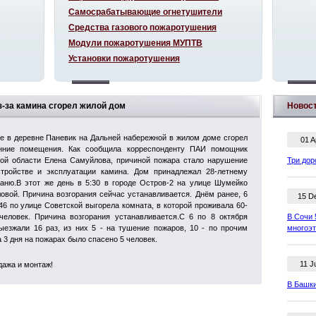
Самосрабатывающие огнетушители
Средства газового пожаротушения
Модули пожаротушения МУПТВ
Установки пожаротушения
з-за камина сгорел жилой дом
Новос
не в деревне Паневик на Дальней набережной в жилом доме сгорел
01 A
енние помещения. Как сообщила корреспонденту ПАИ помощник
ой области Елена Самуйлова, причиной пожара стало нарушение
Три дор
тройстве и эксплуатации камина. Дом принадлежал 28-летнему
аню.В этот же день в 5:30 в городе Остров-2 на улице Шумейко
овой. Причина возгорания сейчас устанавливается. Днём ранее, 6
15 D
46 по улице Советской выгорела комната, в которой проживала 60-
еловек. Причина возгорания устанавливается.С 6 по 8 октября
В Сочи 
езжали 16 раз, из них 5 - на тушение пожаров, 10 - по прочим
многоэ
 3 дня на пожарах было спасено 5 человек.
11 J
дажа и монтаж!
В Башки