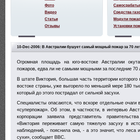
Фото
Самосрабаты
Видео
Средства газ
Статьи
Модули пожа
Отзывы
Установки по
10-Dec-2006: В Австралии бушует самый мощный пожар за 70 ле
Огромная площадь на юго-востоке Австралии окут
пожаров, едва ли не самыми мощными за последние 70 
В штате Виктория, большая часть территории которого
востоке страны, уже выгорело по меньшей мере 180 тыс
который до этого пострадал от сильной засухи.
Специалисты опасаются, что вскоре отдельные очаги в
«суперпожар». Об этом, в частности, в интервью Авс
корпорации заявила представитель правительст
«Виктория переживает самую тяжелую засуху в исто
наблюдений, - пояснила она, - а это значит, что леса 
сухи», сообщает BBC.