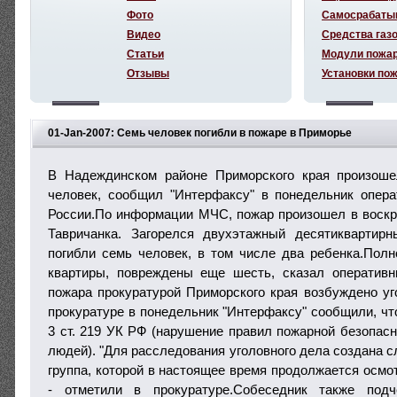
Фото
Самосрабаты
Видео
Средства газ
Статьи
Модули пожа
Отзывы
Установки по
01-Jan-2007: Семь человек погибли в пожаре в Приморье
В Надеждинском районе Приморского края произоше
человек, сообщил "Интерфаксу" в понедельник опе
России.По информации МЧС, пожар произошел в воскр
Тавричанка. Загорелся двухэтажный десятиквартир
погибли семь человек, в том числе два ребенка.Пол
квартиры, повреждены еще шесть, сказал оператив
пожара прокуратурой Приморского края возбуждено уг
прокуратуре в понедельник "Интерфаксу" сообщили, чт
3 ст. 219 УК РФ (нарушение правил пожарной безопасн
людей). "Для расследования уголовного дела создана 
группа, которой в настоящее время продолжается осмо
- отметили в прокуратуре.Собеседник также подч