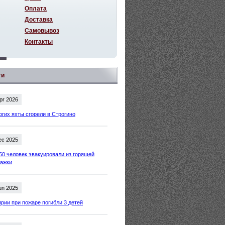
Оплата
Доставка
Самовывоз
Контакты
ти
pr 2026
огих яхты сгорели в Строгино
ec 2025
50 человек эвакуировали из горящей
тажки
un 2025
рии при пожаре погибли 3 детей