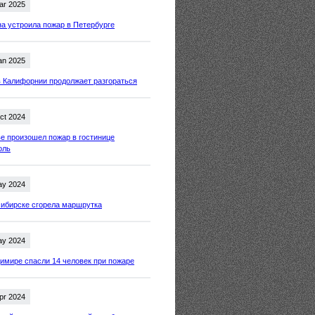
ar 2025
 устроила пожар в Петербурге
an 2025
 Калифорнии продолжает разгораться
ct 2024
е произошел пожар в гостинице
оль
ay 2024
ибирске сгорела маршрутка
ay 2024
имире спасли 14 человек при пожаре
pr 2024