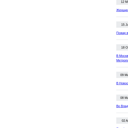
12 M
Женщина
15 J
Пожар в
18 O
В Москв
Метроп
09 M
В Новос
08 M
Во Влад
02 A