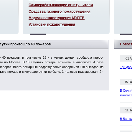
Самосрабатывающие огнетушители
Средства газового пожаротушения
Модули пожаротушения МУПТВ
Установки пожаротушения
 сутки произошло 40 пожаров.
Новос
 40 пожаров, в том числе 28 - в жилых домах, сообщила пресс-
01 A
и по Москве. В 10 случаях пожары возникли в квартирах. 4 раза
спорта. Всего пожарные подразделения совершили 118 выездов, из
Три дор
тате пожара в минувшие сутки не было, 1 человек травмирован, 2 -
15 D
В Сочи 
многоэ
11 J
В Башки