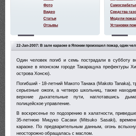
Фото
Самосрабаты
Видео
Средства газ
Статьи
Модули пожа
Отзывы
Установки по
22-Jan-2007: В зале караоке в Японии произошел пожар, один чел
Один человек погиб и семь пострадали в субботу в
караоке в японском городе Такарацука префектуры Хио
острова Хонсю).
Погибший - 18-летний Макото Танака (Makoto Tanaka), т
серьезные ожоги, а четверо школьниц, также находи
верхние дыхательные пути, наглотавшись дым
полицейское управление.
В воскресенье по подозрению в халатности, приведше
35-летнюю Мицуко Сасаки (Mitsuko Sasaki), време
караоке. По предварительным данным, огонь вспыхну
неосторожно обращалась с маслом.