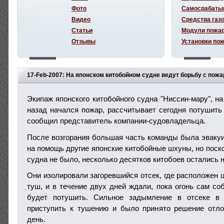
Фото
Самосрабаты
Видео
Средства газ
Статьи
Модули пожа
Отзывы
Установки по
17-Feb-2007: На японском китобойном судне ведут борьбу с пож
Экипаж японского китобойного судна "Ниссин-мару", на
назад начался пожар, рассчитывает сегодня потушить 
сообщил представитель компании-судовладельца.
После возгорания большая часть команды была эваку
на помощь другие японские китобойные шхуны, но поск
судна не было, несколько десятков китобоев остались н
Они изолировали загоревшийся отсек, где расположен 
туш, и в течение двух дней ждали, пока огонь сам со
будет потушить. Сильное задымление в отсеке в 
приступить к тушению и было принято решение отл
день.