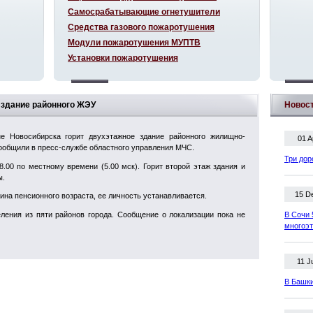
Самосрабатывающие огнетушители
Средства газового пожаротушения
Модули пожаротушения МУПТВ
Установки пожаротушения
т здание районного ЖЭУ
Новос
е Новосибирска горит двухэтажное здание районного жилищно-
01 A
ообщили в пресс-службе областного управления МЧС.
Три дор
.00 по местному времени (5.00 мск). Горит второй этаж здания и
ы.
15 D
ина пенсионного возраста, ее личность устанавливается.
ления из пяти районов города. Сообщение о локализации пока не
В Сочи 
многоэ
11 J
В Башки