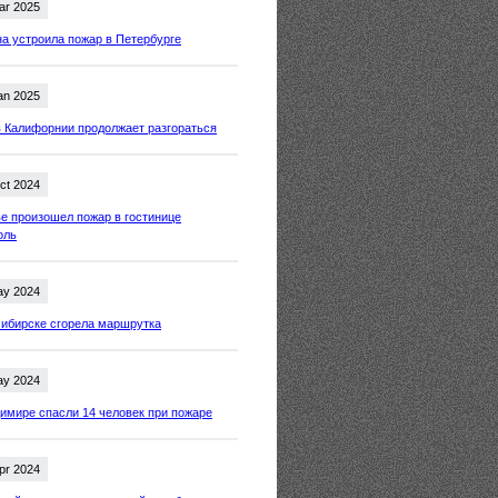
ar 2025
 устроила пожар в Петербурге
an 2025
 Калифорнии продолжает разгораться
ct 2024
е произошел пожар в гостинице
оль
ay 2024
ибирске сгорела маршрутка
ay 2024
имире спасли 14 человек при пожаре
pr 2024