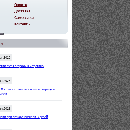
Оплата
Доставка
Самовывоз
Контакты
ти
pr 2026
огих яхты сгорели в Строгино
ec 2025
50 человек эвакуировали из горящей
тажки
un 2025
рии при пожаре погибли 3 детей