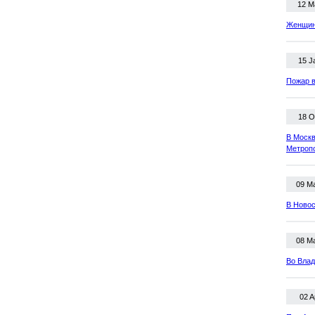
12 M
Женщина
15 J
Пожар в
18 O
В Москв
Метроп
09 M
В Новос
08 M
Во Влад
02 A