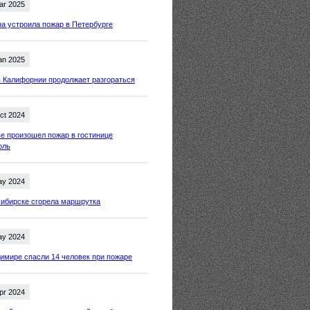
ar 2025
 устроила пожар в Петербурге
an 2025
 Калифорнии продолжает разгораться
ct 2024
е произошел пожар в гостинице
оль
ay 2024
ибирске сгорела маршрутка
ay 2024
имире спасли 14 человек при пожаре
pr 2024