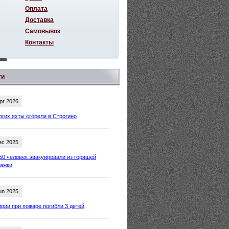
Оплата
Доставка
Самовывоз
Контакты
ти
pr 2026
огих яхты сгорели в Строгино
ec 2025
50 человек эвакуировали из горящей
тажки
un 2025
рии при пожаре погибли 3 детей