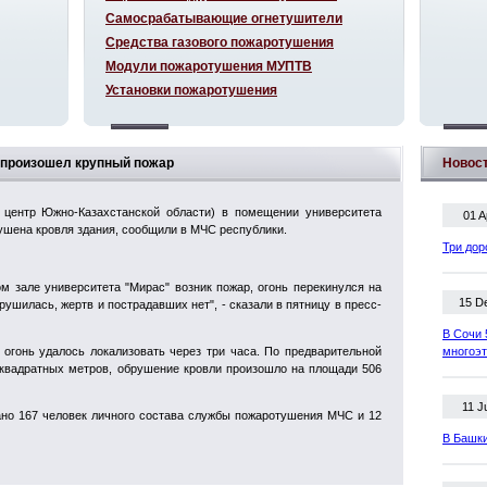
Самосрабатывающие огнетушители
Средства газового пожаротушения
Модули пожаротушения МУПТВ
Установки пожаротушения
е произошел крупный пожар
Новос
 центр Южно-Казахстанской области) в помещении университета
01 A
ушена кровля здания, сообщили в МЧС республики.
Три дор
ом зале университета "Мирас" возник пожар, огонь перекинулся на
15 D
рушилась, жертв и пострадавших нет", - сказали в пятницу в пресс-
В Сочи 
 огонь удалось локализовать через три часа. По предварительной
многоэ
 квадратных метров, обрушение кровли произошло на площади 506
11 J
ано 167 человек личного состава службы пожаротушения МЧС и 12
В Башки