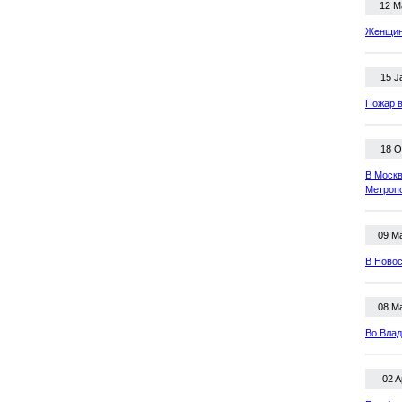
12 M
Женщина
15 J
Пожар в
18 O
В Москв
Метроп
09 M
В Новос
08 M
Во Влад
02 A