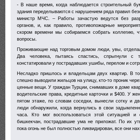
- В наше время, когда наблюдается строительный бу
здания переделываются с нарушением ряда правил безо
министр МЧС. – Работы зачастую ведутся без раз
органов, и, как правило, противопожарные меропри
скором времени мы собираемся собрать коллегию, ч
вопросы.
Проживающие над торговым домом люди, увы, отделал
Два человека, пытаясь спастись, спрыгнули с т
констатировали у пострадавших ушибы, перелом и сотря
Несладко пришлось и владельцам двух квартир. В то
спешно выводили жильцов на улицу, кто-то проник чере
ценные вещи. У граждан Турции, снимавших в доме квар
водительские права, кредитные карточки и $400. У ж
пятом этаже, по словам соседки, вынесли сотку и д
люди обнаружили, когда вернулись в свои задымлен
часа. Кто мог воспользоваться этой ситуацией и 
бишкекчан, пострадавшие ума не приложат. По их ут
пока огонь не был полностью ликвидирован, все они на