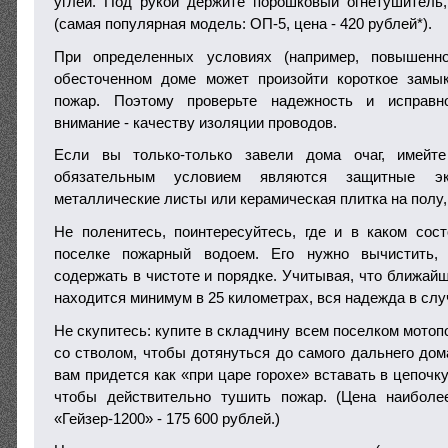
углей. Под рукой держите порошковый огнетушитель
(самая популярная модель: ОП-5, цена - 420 рублей*).
При определенных условиях (например, повышенн
обесточенном доме может произойти короткое замык
пожар. Поэтому проверьте надежность и исправно
внимание - качеству изоляции проводов.
Если вы только-только завели дома очаг, имейт
обязательным условием являются защитные э
металлические листы или керамическая плитка на полу,
Не поленитесь, поинтересуйтесь, где и в каком со
поселке пожарный водоем. Его нужно вычистить,
содержать в чистоте и порядке. Учитывая, что ближай
находится минимум в 25 километрах, вся надежда в случ
Не скупитесь: купите в складчину всем поселком мотоп
со стволом, чтобы дотянуться до самого дальнего дом
вам придется как «при царе горохе» вставать в цепочку
чтобы действительно тушить пожар. (Цена наибол
«Гейзер-1200» - 175 600 рублей.)