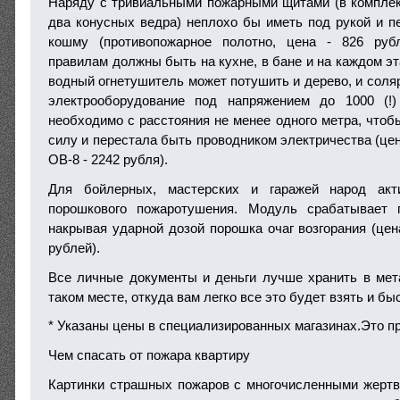
Наряду с тривиальными пожарными щитами (в комплекте
два конусных ведра) неплохо бы иметь под рукой и пе
кошму (противопожарное полотно, цена - 826 руб
правилам должны быть на кухне, в бане и на каждом э
водный огнетушитель может потушить и дерево, и соляр
электрооборудование под напряжением до 1000 (!)
необходимо с расстояния не менее одного метра, чтоб
силу и перестала быть проводником электричества (це
ОВ-8 - 2242 рубля).
Для бойлерных, мастерских и гаражей народ акт
порошкового пожаротушения. Модуль срабатывает 
накрывая ударной дозой порошка очаг возгорания (цен
рублей).
Все личные документы и деньги лучше хранить в мет
таком месте, откуда вам легко все это будет взять и бы
* Указаны цены в специализированных магазинах.Это п
Чем спасать от пожара квартиру
Картинки страшных пожаров с многочисленными жертва