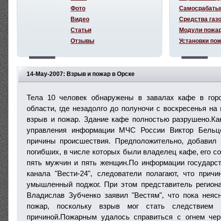
Фото
Самосрабаты
Видео
Средства газ
Статьи
Модули пожа
Отзывы
Установки по
14-May-2007: Взрыв и пожар в Орске
Тела 10 человек обнаружены в завалах кафе в гор
области, где незадолго до полуночи с воскресенья на
взрыв и пожар. Здание кафе полностью разрушено.Ка
управления информации МЧС России Виктор Бельцо
причины происшествия. Предположительно, добавил 
погибших, в числе которых были владелец кафе, его со
пять мужчин и пять женщин.По информации государст
канала "Вести-24", следователи полагают, что причи
умышленный поджог. При этом представитель регион
Владислав Зубченко заявил "Вестям", что пока неяс
пожар, поскольку взрыв мог стать следствием 
причиной.Пожарным удалось справиться с огнем чер