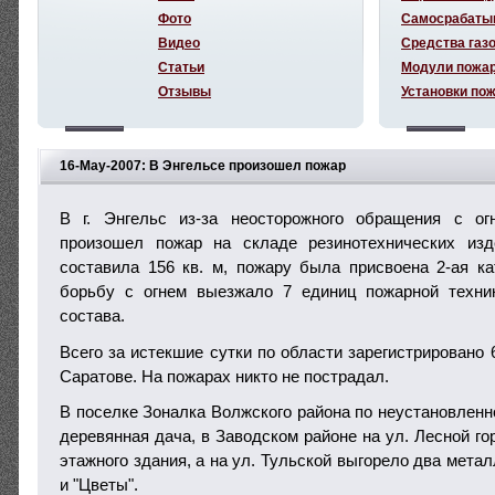
Фото
Самосрабаты
Видео
Средства газ
Статьи
Модули пожа
Отзывы
Установки по
16-May-2007: В Энгельсе произошел пожар
В г. Энгельс из-за неосторожного обращения с ог
произошел пожар на складе резинотехнических из
составила 156 кв. м, пожару была присвоена 2-ая ка
борьбу с огнем выезжало 7 единиц пожарной техник
состава.
Всего за истекшие сутки по области зарегистрировано 6 
Саратове. На пожарах никто не пострадал.
В поселке Зоналка Волжского района по неустановленн
деревянная дача, в Заводском районе на ул. Лесной го
этажного здания, а на ул. Тульской выгорело два метал
и "Цветы".