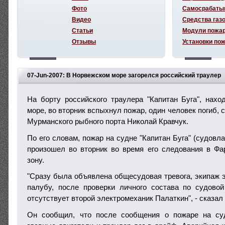
Фото
Самосрабаты
Видео
Средства газ
Статьи
Модули пожа
Отзывы
Установки по
07-Jun-2007: В Норвежском море загорелся российский траулер
На борту российского траулера "Капитан Буга", нах
море, во вторник вспыхнул пожар, один человек погиб, 
Мурманского рыбного порта Николай Кравчук.
По его словам, пожар на судне "Капитан Буга" (судов
произошел во вторник во время его следования в Ф
зону.
"Сразу была объявлена общесудовая тревога, экипаж 
палубу, после проверки личного состава по судово
отсутствует второй электромеханик Палаткин", - сказал
Он сообщил, что после сообщения о пожаре на су