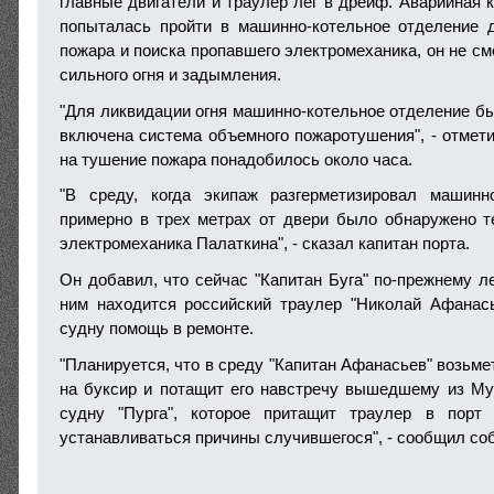
главные двигатели и траулер лег в дрейф. Аварийная 
попыталась пройти в машинно-котельное отделение 
пожара и поиска пропавшего электромеханика, он не смо
сильного огня и задымления.
"Для ликвидации огня машинно-котельное отделение бы
включена система объемного пожаротушения", - отмети
на тушение пожара понадобилось около часа.
"В среду, когда экипаж разгерметизировал машинно
примерно в трех метрах от двери было обнаружено т
электромеханика Палаткина", - сказал капитан порта.
Он добавил, что сейчас "Капитан Буга" по-прежнему л
ним находится российский траулер "Николай Афанас
судну помощь в ремонте.
"Планируется, что в среду "Капитан Афанасьев" возьм
на буксир и потащит его навстречу вышедшему из М
судну "Пурга", которое притащит траулер в порт
устанавливаться причины случившегося", - сообщил соб