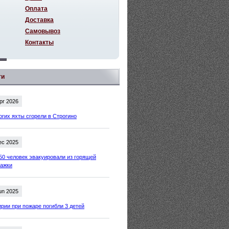
Оплата
Доставка
Самовывоз
Контакты
ти
pr 2026
огих яхты сгорели в Строгино
ec 2025
50 человек эвакуировали из горящей
тажки
un 2025
рии при пожаре погибли 3 детей