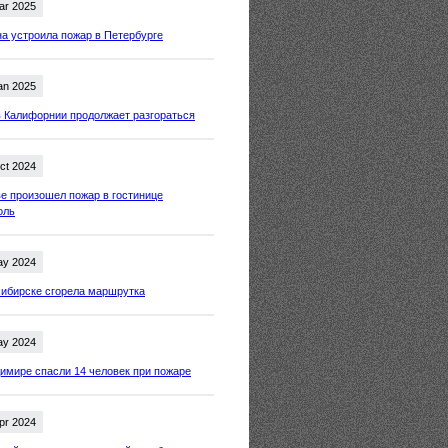
ar 2025
 устроила пожар в Петербурге
an 2025
 Калифорнии продолжает разгораться
ct 2024
е произошел пожар в гостинице
оль
ay 2024
ибирске сгорела маршрутка
ay 2024
имире спасли 14 человек при пожаре
pr 2024