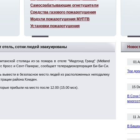
Самосрабатывающие огнетушители
Средства газового пожаротушения
Модули пожаротушения МУПТВ
Установки пожаротушения
ит отель, сотни людей эвакуированы
Новос
итанской столицы из-за пожара в отеле "Мидлэнд Гранд" (Midland
01 A
нгс Кросс и Сент-Панкрас, сообщает телерадиокорпорация Би-Би-Си.
Три дор
ь вывести в безопасное место людей из расположенных неподалеку
страции района Кэмден.
15 D
торые прибыли на место после 12.00 (15.00 мск).
В Сочи 
многоэ
11 J
В Башки