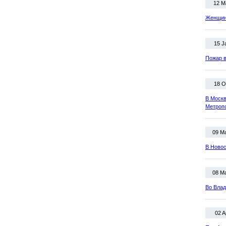
12 M
Женщина
15 J
Пожар в
18 O
В Москв
Метроп
09 M
В Новос
08 M
Во Влад
02 A