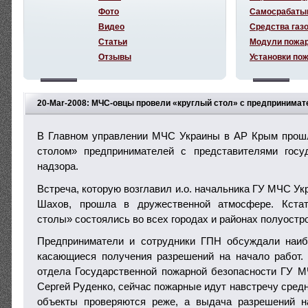
Фото
Самосрабаты
Видео
Средства газ
Статьи
Модули пожа
Отзывы
Установки по
20-Mar-2008: МЧС-овцы провели «круглый стол» с предпринима
В Главном управлении МЧС Украины в АР Крым прошл
столом» предпринимателей с представителями госуд
надзора.
Встреча, которую возглавил и.о. начальника ГУ МЧС У
Шахов, прошла в дружественной атмосфере. Кстат
столы» состоялись во всех городах и районах полуостр
Предприниматели и сотрудники ГПН обсуждали наи
касающиеся получения разрешений на начало работ.
отдела Государственной пожарной безопасности ГУ 
Сергей Руденко, сейчас пожарные идут навстречу сред
объекты проверяются реже, а выдача разрешений н