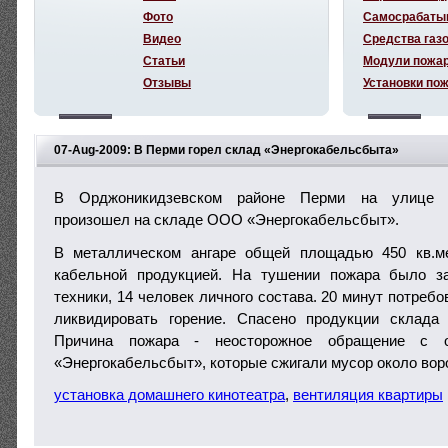
Фото
Самосрабаты
Видео
Средства газ
Статьи
Модули пожа
Отзывы
Установки по
07-Aug-2009: В Перми горел склад «Энергокабельсбыта»
В Орджоникидзевском районе Перми на улице Н
произошел на складе ООО «Энергокабельсбыт».
В металлическом ангаре общей площадью 450 кв.м
кабельной продукцией. На тушении пожара было з
техники, 14 человек личного состава. 20 минут потре
ликвидировать горение. Спасено продукции склада
Причина пожара - неосторожное обращение с 
«Энергокабельсбыт», которые сжигали мусор около вор
установка домашнего кинотеатра
,
вентиляция квартиры