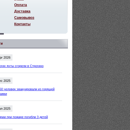
Оплата
Доставка
Самовывоз
Контакты
ти
pr 2026
огих яхты сгорели в Строгино
ec 2025
50 человек эвакуировали из горящей
тажки
un 2025
рии при пожаре погибли 3 детей