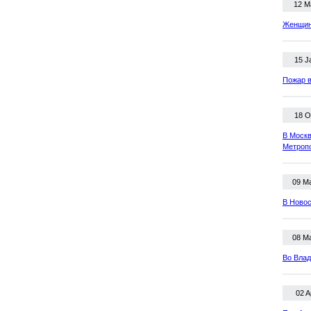
12 M
Женщина
15 J
Пожар в
18 O
В Москв
Метроп
09 M
В Новос
08 M
Во Влад
02 A