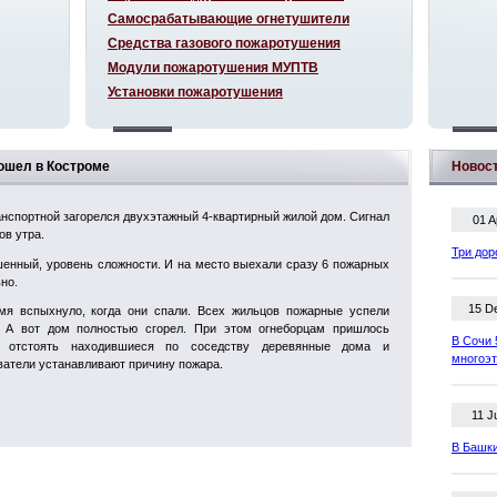
Самосрабатывающие огнетушители
Средства газового пожаротушения
Модули пожаротушения МУПТВ
Установки пожаротушения
ошел в Костроме
Новос
анспортной загорелся двухэтажный 4-квартирный жилой дом. Сигнал
01 A
ов утра.
Три дор
шенный, уровень сложности. И на место выехали сразу 6 пожарных
но.
15 D
мя вспыхнуло, когда они спали. Всех жильцов пожарные успели
. А вот дом полностью сгорел. При этом огнеборцам пришлось
В Сочи 
 отстоять находившиеся по соседству деревянные дома и
многоэ
ватели устанавливают причину пожара.
11 J
В Башки