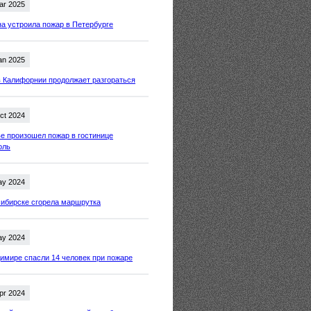
ar 2025
 устроила пожар в Петербурге
an 2025
 Калифорнии продолжает разгораться
ct 2024
е произошел пожар в гостинице
оль
ay 2024
ибирске сгорела маршрутка
ay 2024
имире спасли 14 человек при пожаре
pr 2024