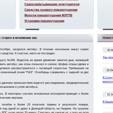
Самосрабатывающие огнетушители
Средства газового пожаротушения
Модули пожаротушения МУПТВ
Установки пожаротушения
 сгорел в мгновение ока
Новос
Октября, загорелся автобус. В течение нескольких минут пламя
01 A
 средства. К счастью, никто не пострадал.
Три дор
аршруту №266. Водитель во время движения заметил дым, валивший
вить автобус, как огонь полыхнул в салоне. Шофер открыл двери и
должало распространяться с пугающей скоростью. Прибывшие на
15 D
охваченный огнем "ПАЗ". Огнеборцы справились с задачей за две
В Сочи 
многоэ
По данному происшествию ведется расследование, предварительная
механизмов и узлов автобуса.
ись. В некоторых случаях мгновенные возгорания приводят к более
11 J
веческим жертвам.
В Башки
 погибли и более 20 получили травмы в результате пожара,
 под одной из дорог в Донецкой области, на Украине. На тушение
 ДПС ушло около 20 минут. Спастись не смогли те, у кого на пути