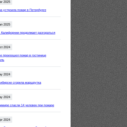
ar 2025
 устроила пожар в Петербурге
an 2025
 Калифорнии продолжает разгораться
ct 2024
е произошел пожар в гостинице
оль
ay 2024
ибирске сгорела маршрутка
ay 2024
имире спасли 14 человек при пожаре
pr 2024