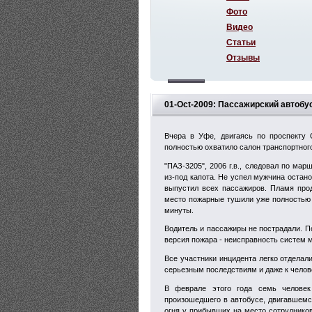
Фото
Видео
Статьи
Отзывы
01-Oct-2009: Пассажирский автобус
Вчера в Уфе, двигаясь по проспекту 
полностью охватило салон транспортного
"ПАЗ-3205", 2006 г.в., следовал по м
из-под капота. Не успел мужчина остано
выпустил всех пассажиров. Пламя про
место пожарные тушили уже полностью 
минуты.
Водитель и пассажиры не пострадали. 
версия пожара - неисправность систем 
Все участники инцидента легко отделал
серьезным последствиям и даже к чело
В феврале этого года семь человек
произошедшего в автобусе, двигавшемся
огня у прибывших на место сотрудников