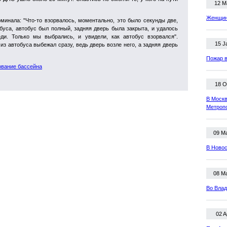
12 M
Женщина
минала: "Что-то взорвалось, моментально, это было секунды две,
обуса, автобус был полный, задняя дверь была закрыта, и удалось
ди. Только мы выбрались, и увидели, как автобус взорвался".
15 J
из автобуса выбежал сразу, ведь дверь возле него, а задняя дверь
Пожар в
ование бассейна
18 O
В Москв
Метроп
09 M
В Новос
08 M
Во Влад
02 A