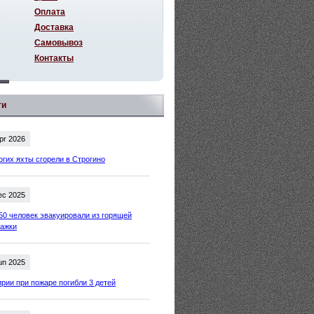
Оплата
Доставка
Самовывоз
Контакты
ти
pr 2026
огих яхты сгорели в Строгино
ec 2025
50 человек эвакуировали из горящей
тажки
un 2025
рии при пожаре погибли 3 детей