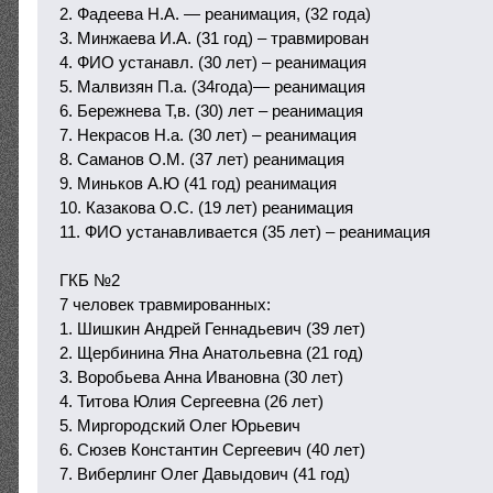
2. Фадеева Н.А. — реанимация, (32 года)
3. Минжаева И.А. (31 год) – травмирован
4. ФИО устанавл. (30 лет) – реанимация
5. Малвизян П.а. (34года)— реанимация
6. Бережнева Т,в. (30) лет – реанимация
7. Некрасов Н.а. (30 лет) – реанимация
8. Саманов О.М. (37 лет) реанимация
9. Миньков А.Ю (41 год) реанимация
10. Казакова О.С. (19 лет) реанимация
11. ФИО устанавливается (35 лет) – реанимация
ГКБ №2
7 человек травмированных:
1. Шишкин Андрей Геннадьевич (39 лет)
2. Щербинина Яна Анатольевна (21 год)
3. Воробьева Анна Ивановна (30 лет)
4. Титова Юлия Сергеевна (26 лет)
5. Миргородский Олег Юрьевич
6. Сюзев Константин Сергеевич (40 лет)
7. Виберлинг Олег Давыдович (41 год)