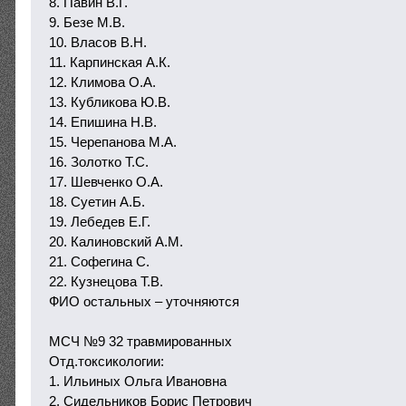
8. Павин В.Г.
9. Безе М.В.
10. Власов В.Н.
11. Карпинская А.К.
12. Климова О.А.
13. Кубликова Ю.В.
14. Епишина Н.В.
15. Черепанова М.А.
16. Золотко Т.С.
17. Шевченко О.А.
18. Суетин А.Б.
19. Лебедев Е.Г.
20. Калиновский А.М.
21. Софегина С.
22. Кузнецова Т.В.
ФИО остальных – уточняются
МСЧ №9 32 травмированных
Отд.токсикологии:
1. Ильиных Ольга Ивановна
2. Сидельников Борис Петрович