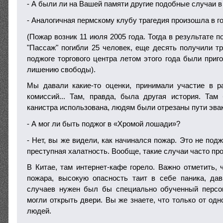
- А были ли на Вашей памяти другие подобные случаи в
- Аналогичная пермскому клубу трагедия произошла в го
(Пожар возник 11 июля 2005 года. Тогда в результате п
"Пассаж" погибли 25 человек, еще десять получили т
поджоге торгового центра летом этого года были приг
лишению свободы).
Мы давали какие-то оценки, принимали участие в р
комиссий... Там, правда, была другая история. Та
канистра использована, людям были отрезаны пути эва
- А мог ли быть поджог в «Хромой лошади»?
- Нет, вы же видели, как начинался пожар. Это не подж
преступная халатность. Вообще, такие случаи часто про
В Китае, там интернет-кафе горело. Важно отметить, 
пожара, высокую опасность таит в себе паника, дав
случаев нужен был бы специально обученный персон
могли открыть двери. Вы же знаете, что только от одн
людей.