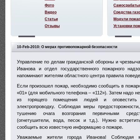
Фото
Самосрабаты
Видео
Средства газ
Статьи
Модули пожа
Отзывы
Установки по
10-Feb-2010: О мерах противопожарной безопасности
Управление по делам гражданской обороны и чрезвыч
Иванова и отдел государственного пожарного надз
напоминают жителям областного центра правила поведе
Если произошел пожар, необходимо сообщить в пожар
«01» (для мобильного телефона – «112»). Затем надо 
из горящего помещения людей и оповестить 
электропроводку. Соблюдая меры предосторожности,
тушению очага возгорания первичными средс
(огнетушители, вода, песок и т.д.). Нужно встрет
сообщить всю известную информацию о пожаре.
Уважаемые жители города Иванова! Соблюдая м