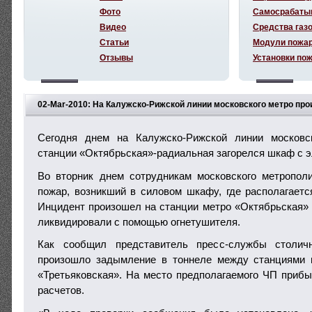
Фото
Самосрабаты
Видео
Средства газ
Статьи
Модули пожа
Отзывы
Установки по
02-Mar-2010: На Калужско-Рижской линии московского метро пр
Сегодня днем на Калужско-Рижской линии московс
станции «Октябрьская»-радиальная загорелся шкаф с 
Во вторник днем сотрудникам московского метропол
пожар, возникший в силовом шкафу, где располагаетс
Инцидент произошел на станции метро «Октябрьская» 
ликвидировали с помощью огнетушителя.
Как сообщил представитель пресс-службы столич
произошло задымление в тоннеле между станциями 
«Третьяковская». На место предполагаемого ЧП приб
расчетов.