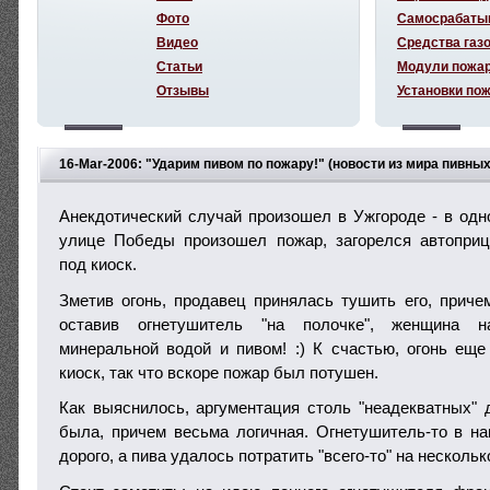
Фото
Самосрабаты
Видео
Средства газ
Статьи
Модули пожа
Отзывы
Установки по
16-Mar-2006: "Ударим пивом по пожару!" (новости из мира пивных
Анекдотический случай произошел в Ужгороде - в одно
улице Победы произошел пожар, загорелся автоприц
под киоск.
Зметив огонь, продавец принялась тушить его, приче
оставив огнетушитель "на полочке", женщина на
минеральной водой и пивом! :) К счастью, огонь еще
киоск, так что вскоре пожар был потушен.
Как выяснилось, аргументация столь "неадекватных"
была, причем весьма логичная. Огнетушитель-то в н
дорого, а пива удалось потратить "всего-то" на нескольк