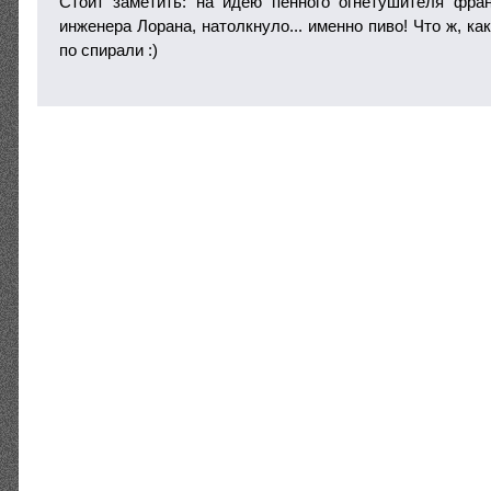
Стоит заметить: на идею пенного огнетушителя фран
инженера Лорана, натолкнуло... именно пиво! Что ж, ка
по спирали :)