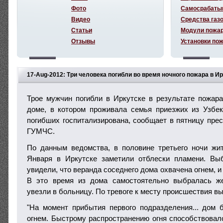
Фото
Самосрабаты
Видео
Средства газ
Статьи
Модули пожа
Отзывы
Установки по
17-Aug-2012: Три человека погибли во время ночного пожара в И
Трое мужчин погибли в Иркутске в результате пожар
доме, в котором проживала семья приезжих из Узбек
погибших госпитализирована, сообщает в пятницу прес
ГУМЧС.
По данным ведомства, в половине третьего ночи жи
Января в Иркутске заметили отблески пламени. Вы
увидели, что веранда соседнего дома охвачена огнем, и
В это время из дома самостоятельно выбралась ж
увезли в больницу. По тревоге к месту происшествия в
"На момент прибытия первого подразделения... дом
огнем. Быстрому распространению огня способствовало