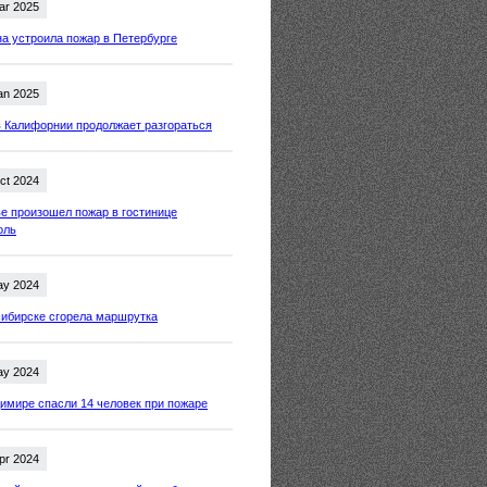
ar 2025
 устроила пожар в Петербурге
an 2025
 Калифорнии продолжает разгораться
ct 2024
е произошел пожар в гостинице
оль
ay 2024
ибирске сгорела маршрутка
ay 2024
имире спасли 14 человек при пожаре
pr 2024