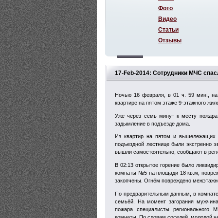
Фото
Видео
Статьи
Отзывы
17-Feb-2014: Сотрудники МЧС спас
Ночью 16 февраля, в 01 ч. 59 мин., н
квартире на пятом этаже 9-этажного жило
Уже через семь минут к месту пожара
задымление в подъезде дома.
Из квартир на пятом и вышележащих э
подъездной лестнице были экстренно э
вышли самостоятельно, сообщают в рег
В 02:13 открытое горение было ликвиди
комнаты №5 на площади 18 кв.м, повре
закопчены. Огнём повреждено межэтажно
По предварительным данным, в комнате,
семьёй. На момент загорания мужчина
пожара специалисты регионального 
комнаты. По словам соседей, молодой ч