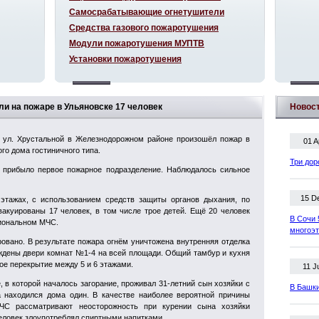
Самосрабатывающие огнетушители
Средства газового пожаротушения
Модули пожаротушения МУПТВ
Установки пожаротушения
ли на пожаре в Ульяновске 17 человек
Новос
а ул. Хрустальной в Железнодорожном районе произошёл пожар в
01 A
го дома гостиничного типа.
Три дор
 прибыло первое пожарное подразделение. Наблюдалось сильное
15 D
тажах, с использованием средств защиты органов дыхания, по
вакуированы 17 человек, в том числе трое детей. Ещё 20 человек
В Сочи 
иональном МЧС.
многоэ
ровано. В результате пожара огнём уничтожена внутренняя отделка
ждены двери комнат №1-4 на всей площади. Общий тамбур и кухня
е перекрытие между 5 и 6 этажами.
11 J
 в которой началось загорание, проживал 31-летний сын хозяйки с
В Башки
 находился дома один. В качестве наиболее вероятной причины
МЧС рассматривают неосторожность при курении сына хозяйки
еловек злоупотреблял спиртными напитками.