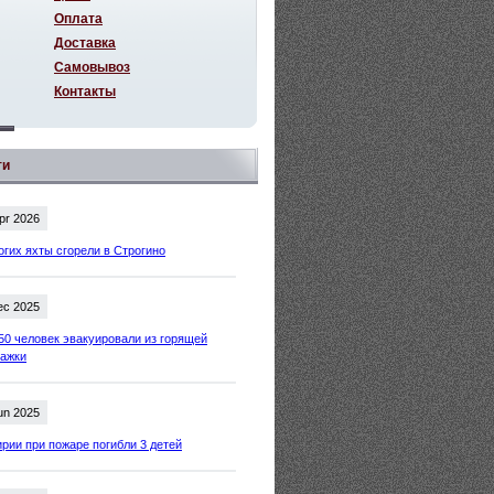
Оплата
Доставка
Самовывоз
Контакты
ти
pr 2026
огих яхты сгорели в Строгино
ec 2025
50 человек эвакуировали из горящей
тажки
un 2025
рии при пожаре погибли 3 детей