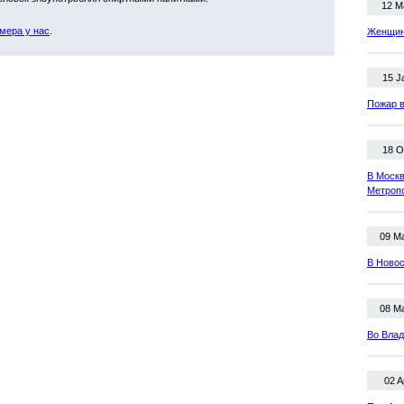
12 M
мера у нас
.
Женщина
15 J
Пожар в
18 O
В Москв
Метроп
09 M
В Новос
08 M
Во Влад
02 A