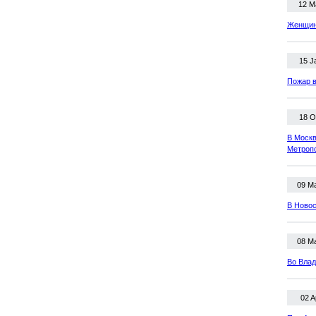
12 M
Женщина
15 J
Пожар в
18 O
В Москв
Метроп
09 M
В Новос
08 M
Во Влад
02 A