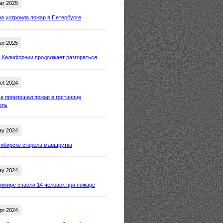
ar 2025
 устроила пожар в Петербурге
an 2025
 Калифорнии продолжает разгораться
ct 2024
е произошел пожар в гостинице
оль
ay 2024
ибирске сгорела маршрутка
ay 2024
имире спасли 14 человек при пожаре
pr 2024