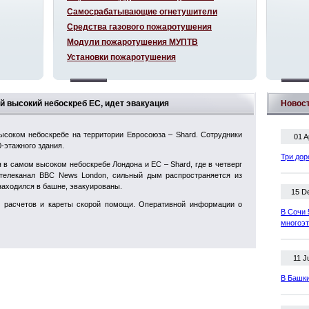
Самосрабатывающие огнетушители
Средства газового пожаротушения
Модули пожаротушения МУПТВ
Установки пожаротушения
ый высокий небоскреб ЕС, идет эвакуация
Новос
соком небоскребе на территории Евросоюза – Shard. Сотрудники
01 A
-этажного здания.
Три дор
в самом высоком небоскребе Лондона и ЕС – Shard, где в четверг
телеканал BBC News London, сильный дым распространяется из
 находился в башне, эвакуированы.
15 D
 расчетов и кареты скорой помощи. Оперативной информации о
В Сочи 
многоэ
11 J
В Башки