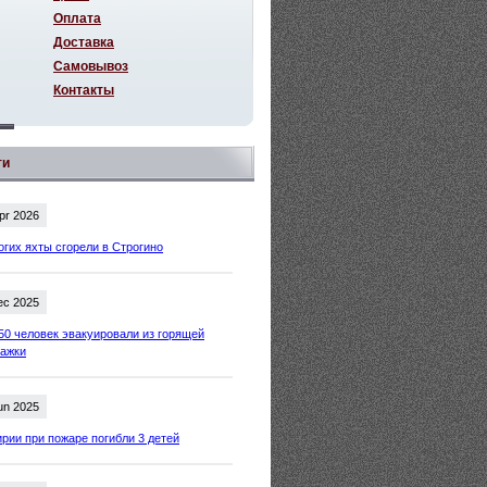
Оплата
Доставка
Самовывоз
Контакты
ти
pr 2026
огих яхты сгорели в Строгино
ec 2025
50 человек эвакуировали из горящей
тажки
un 2025
рии при пожаре погибли 3 детей