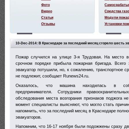
Фото
Самосрабаты
Видео
Средства газ
Статьи
Модули пожа
Отзывы
Установки по
10-Dec-2014: В Краснодаре за последний месяц сгорело шесть э
Пожар случился на улице 3-я Трудовая. На место в
срочном порядке прибыла пожарная бригада. Всего 
эвакуатор потушили, но, к сожалению, транспортное с
не подлежит, сообщает Runews24.ru.
Оказалось, что машина находилась в собс
предпринимателя. Сотрудники правоохранительн
обследования места возгорания признаков поджога н
момент специалисты выясняют, что могло стать причи
напомнить, что за последний месяц в Краснодаре полн
эвакуаторов.
Напомним, что 16-17 ноября были подожжены сразу д