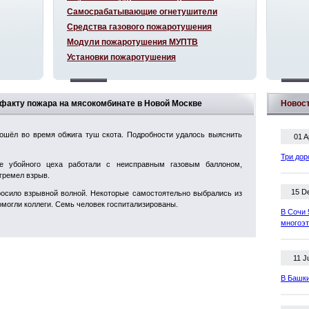
Самосрабатывающие огнетушители
Средства газового пожаротушения
Модули пожаротушения МУПТВ
Установки пожаротушения
о факту пожара на мясокомбинате в Новой Москве
Новос
ошёл во время обжига туш скота. Подробности удалось выяснить
01 A
Три дор
е убойного цеха работали с неисправным газовым баллоном,
гремел взрыв.
15 D
осило взрывной волной. Некоторые самостоятельно выбрались из
омогли коллеги. Семь человек госпитализированы.
В Сочи 
многоэ
11 J
В Башки