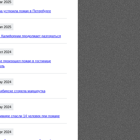
ar 2025
 устроила пожар в Петербурге
an 2025
 Калифорнии продолжает разгораться
ct 2024
е произошел пожар в гостинице
оль
ay 2024
ибирске сгорела маршрутка
ay 2024
имире спасли 14 человек при пожаре
pr 2024