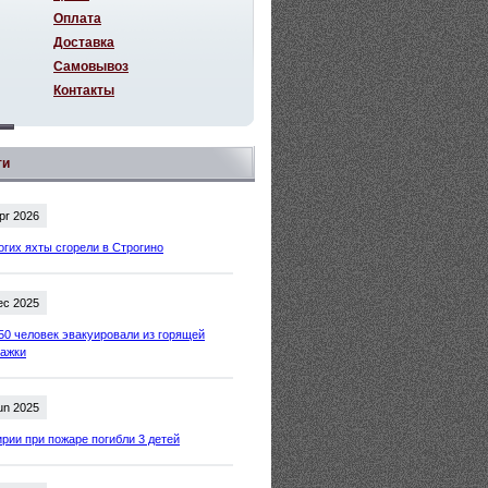
Оплата
Доставка
Самовывоз
Контакты
ти
pr 2026
огих яхты сгорели в Строгино
ec 2025
50 человек эвакуировали из горящей
тажки
un 2025
рии при пожаре погибли 3 детей