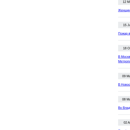
12 M
Женщина
15 J
Пожар в
18 O
В Москв
Метроп
09 M
В Новос
08 M
Во Влад
02 A