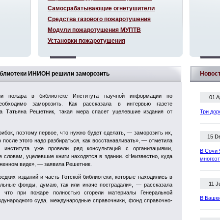
Самосрабатывающие огнетушители
Средства газового пожаротушения
Модули пожаротушения МУПТВ
Установки пожаротушения
библиотеки ИНИОН решили заморозить
Новос
ии пожара в библиотеке Института научной информации по
01 A
обходимо заморозить. Как рассказала в интервью газете
а Татьяна Решетник, такая мера спасет уцелевшие издания от
Три дор
ибок, поэтому первое, что нужно будет сделать, — заморозить их,
15 D
о после этого надо разбираться, как восстанавливать», — отметила
 института уже провели ряд консультаций с организациями,
В Сочи 
словам, уцелевшие книги находятся в здании. «Неизвестно, куда
многоэ
оженном виде», — заявила Решетник.
едких изданий и часть Готской библиотеки, которые находились в
11 J
альные фонды, думаю, так или иначе пострадали», — рассказала
 что при пожаре полностью сгорели материалы Генеральной
В Башки
дународного суда, международные справочники, фонд справочно-