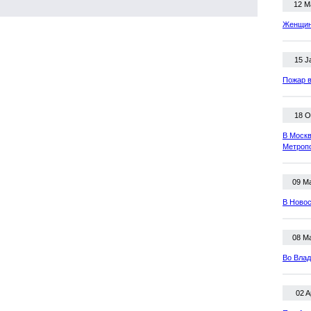
12 M
Женщина
15 J
Пожар в
18 O
В Москв
Метроп
09 M
В Новос
08 M
Во Влад
02 A