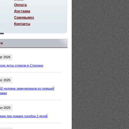
Оплата
Доставка
Самовывоз
Контакты
ти
pr 2026
огих яхты сгорели в Строгино
ec 2025
50 человек эвакуировали из горящей
тажки
un 2025
рии при пожаре погибли 3 детей