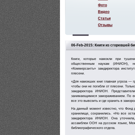
Фото
Видео
Статьи
Отзывы
06-Feb-2015: Книги из сгоревшей 
Книги, которые намокли при тушен
общественным наукам (ИНИОН), не
«Коммерсантъ» замдиректора институт
плесени.
«Для намокших книг главная угроза — гр
чтобы они не погибли от плесени. Тольк
замдиректора ИНИОН. Представители
занимающимися замораживанием. По ее 
все это вывозить и где хранить в замор
На данный момент известно, что Фонд р
хранилище, сохранились. «Но все ост
замдиректора ИНИОН. Она уточнила,
ассамблеи ООН на русском языке, Меж
библиографического отдела.