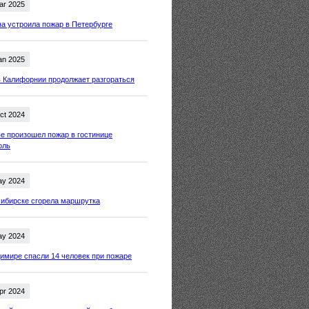
ar 2025
 устроила пожар в Петербурге
an 2025
 Калифорнии продолжает разгораться
ct 2024
е произошел пожар в гостинице
оль
ay 2024
ибирске сгорела маршрутка
ay 2024
имире спасли 14 человек при пожаре
pr 2024