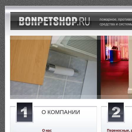
пожарное, против
средства и систем
О КОМПАНИИ
О нас
Переносные, 