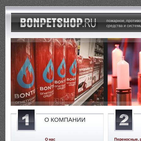
пожарное, против
средства и систем
О КОМПАНИИ
О нас
Переносные, 