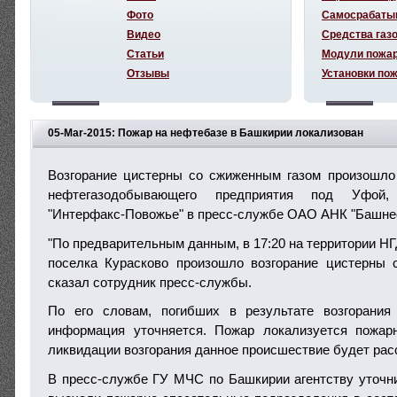
Фото
Самосрабаты
Видео
Средства газ
Статьи
Модули пожа
Отзывы
Установки по
05-Mar-2015: Пожар на нефтебазе в Башкирии локализован
Возгорание цистерны со сжиженным газом произошло
нефтегазодобывающего предприятия под Уфой,
"Интерфакс-Повожье" в пресс-службе ОАО АНК "Башне
"По предварительным данным, в 17:20 на территории Н
поселка Курасково произошло возгорание цистерны 
сказал сотрудник пресс-службы.
По его словам, погибших в результате возгорания
информация уточняется. Пожар локализуется пожа
ликвидации возгорания данное происшествие будет рас
В пресс-службе ГУ МЧС по Башкирии агентству уточни