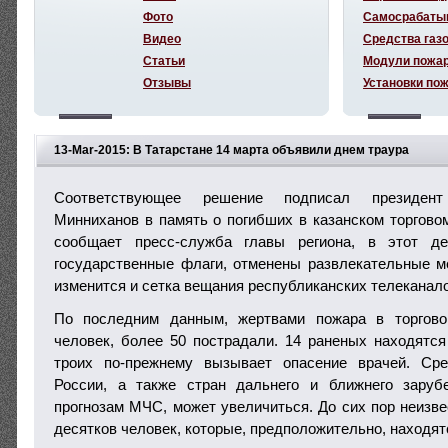
Фото
Самосрабаты
Видео
Средства газ
Статьи
Модули пожа
Отзывы
Установки по
13-Mar-2015: В Татарстане 14 марта объявили днем траура
Соответствующее решение подписал президен
Минниханов в память о погибших в казанском торговом
сообщает пресс-служба главы региона, в этот д
государственные флаги, отменены развлекательные ме
изменится и сетка вещания республиканских телеканало
По последним данным, жертвами пожара в торгово
человек, более 50 пострадали. 14 раненых находятся
троих по-прежнему вызывает опасение врачей. Ср
России, а также стран дальнего и ближнего заруб
прогнозам МЧС, может увеличиться. До сих пор неизве
десятков человек, которые, предположительно, находят