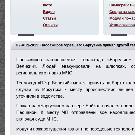
Фото
Самосрабаты
Видео
Средства газ
Статьи
Модули пожа
Отзывы
Установки по
02-Aug-2015: Пассажиров горевшего Баргузина принял другой т
Пассажиров загоревшегося теплохода «Баргузин»
Великий». Людей эвакуировали на шлюпках, со
регионального главка МЧС.
Теплоход «Пётр Великий» может принять на борт около
случай из Иркутска к месту происшествия вышел 
уточнили в ведомстве.
Пожар на «Баргузине» на озере Байкал начался после
Песчаной. К месту ЧП отправлены все находящиес
включая суда МЧС.
модули пожаротушения трв от нпо передовые технологи