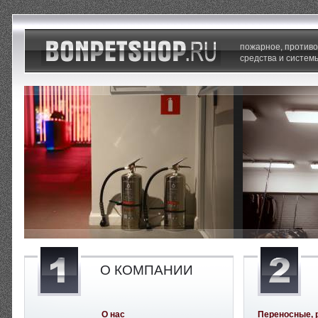
пожарное, против
средства и систем
О КОМПАНИИ
О нас
Переносные, 