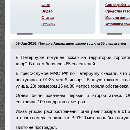
Фото
Самосрабаты
Видео
Средства газ
Статьи
Модули пожа
Отзывы
Установки по
09-Jan-2016: Пожар в Апраксином дворе тушили 65 спасателей
В Петербурге потушен пожар на территории торгово
двор". В огнем боролось 65 спасателей.
В пресс-службе МЧС РФ по Петербургу сказали, что 
поступило в 01:35 мск 9 января. В двухэтажном скл
улица, 28) размером 15 на 80 метров горела обстановка.
Огнем были охвачены первый и второй этажи. О
составила 100 квадратных метров.
Из-за угрозы распространения огня ранг пожара в 01
второго номера сложности. В 03:20 мск огонь был потуш
Никто не пострадал.