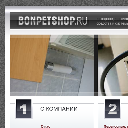
пожарное, против
средства и систем
О КОМПАНИИ
О нас
Переносные, 