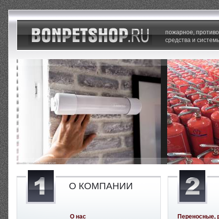
пожарное, против
средства и систем
О КОМПАНИИ
О нас
Переносные, 