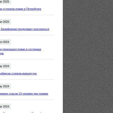
ar 2025
 устроила пожар в Петербурге
an 2025
 Калифорнии продолжает разгораться
ct 2024
е произошел пожар в гостинице
оль
ay 2024
ибирске сгорела маршрутка
ay 2024
имире спасли 14 человек при пожаре
pr 2024