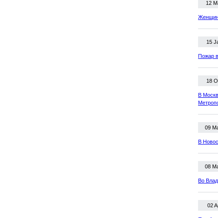
12 M
Женщина
15 J
Пожар в
18 O
В Москв
Метроп
09 M
В Новос
08 M
Во Влад
02 A