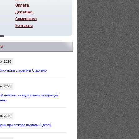
Оплата
Доставка
Самовывоз
Контакты
ти
pr 2026
огих яхты сгорели в Строгино
ec 2025
50 человек эвакуировали из горящей
тажки
un 2025
рии при пожаре погибли 3 детей