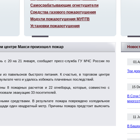
Самосрабатывающие огнетушители
Средства газового пожаротушения
Модули пожаротушения МУПТВ
Установки пожаротушения
ом центре Макси произошел пожар
Новос
ь с 20 на 21 января, сообщает пресс-служба ГУ МЧС России по
01 A
Три дор
м из павильонов быстрого питания. К счастью, в торговом центре
ультате чего и удалось избежать плачевных последствий.
15 D
ны 8 пожарных расчетов и 22 огнеборца, которые, совместно с
изовали эвакуацию 33 посетителей.
В Сочи 
чными средствами. В результате пожара повреждено холодильное
многоэ
ощади один квадратный метр. Причины пожара предстоит выяснить
11 J
В Башки