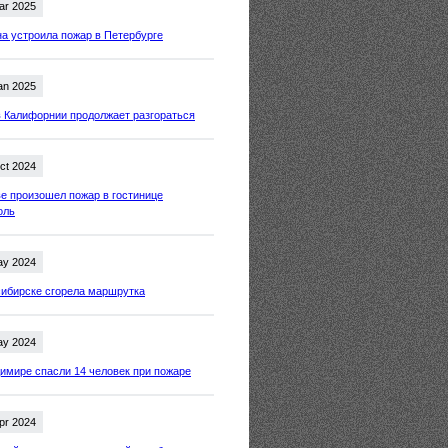
ar 2025
 устроила пожар в Петербурге
an 2025
 Калифорнии продолжает разгораться
ct 2024
е произошел пожар в гостинице
оль
ay 2024
ибирске сгорела маршрутка
ay 2024
имире спасли 14 человек при пожаре
pr 2024