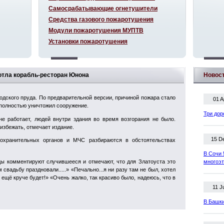
Самосрабатывающие огнетушители
Средства газового пожаротушения
Модули пожаротушения МУПТВ
Установки пожаротушения
дотла корабль-ресторан Юнона
Новос
одского пруда. По предварительной версии, причиной пожара стало
01 A
 полностью уничтожил сооружение.
Три дор
е работает, людей внутри здания во время возгорания не было.
избежать, отмечает издание.
15 D
охранительных органов и МЧС разбираются в обстоятельствах
В Сочи 
цы комментируют случившееся и отмечают, что для Златоуста это
многоэ
м свадьбу праздновали.....» «Печально...я ни разу там не был, хотел
 , ещё круче будет!» «Очень жалко, так красиво было, надеюсь, что в
11 J
В Башки