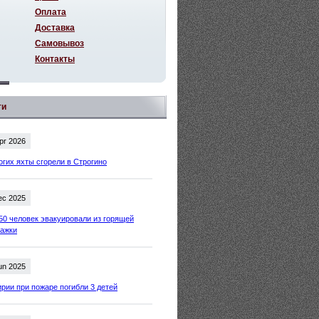
Оплата
Доставка
Самовывоз
Контакты
ти
pr 2026
огих яхты сгорели в Строгино
ec 2025
50 человек эвакуировали из горящей
тажки
un 2025
рии при пожаре погибли 3 детей