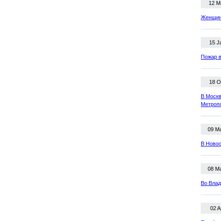
12 M
Женщина
15 J
Пожар в
18 O
В Москв
Метроп
09 M
В Новос
08 M
Во Влад
02 A