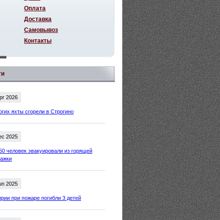
Оплата
Доставка
Самовывоз
Контакты
ти
pr 2026
огих яхты сгорели в Строгино
ec 2025
50 человек эвакуировали из горящей
тажки
un 2025
рии при пожаре погибли 3 детей