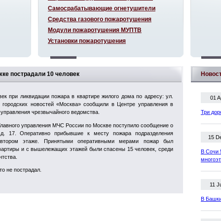
Самосрабатывающие огнетушители
Средства газового пожаротушения
Модули пожаротушения МУПТВ
Установки пожаротушения
ажке пострадали 10 человек
Новос
ек при ликвидации пожара в квартире жилого дома по адресу: ул.
01 A
у городских новостей «Москва» сообщили в Центре управления в
 управления чрезвычайного ведомства.
Три дор
лавного управления МЧС России по Москве поступило сообщение о
 д. 17. Оперативно прибывшие к месту пожара подразделения
15 D
 втором этаже. Принятыми оперативными мерами пожар был
квартиры и с вышележащих этажей были спасены 15 человек, среди
В Сочи 
нтства.
многоэ
то не пострадал.
11 J
В Башки