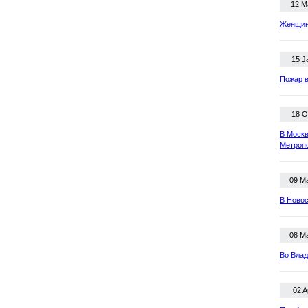
12 M
Женщина
15 J
Пожар в
18 O
В Москв
Метроп
09 M
В Новос
08 M
Во Влад
02 A