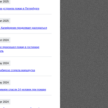
ar 2025
 устроила пожар в Петербурге
an 2025
 Калифорнии продолжает разгораться
ct 2024
е произошел пожар в гостинице
оль
ay 2024
ибирске сгорела маршрутка
ay 2024
имире спасли 14 человек при пожаре
pr 2024