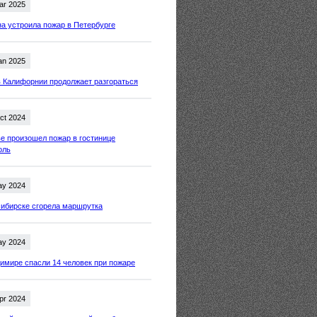
ar 2025
 устроила пожар в Петербурге
an 2025
 Калифорнии продолжает разгораться
ct 2024
е произошел пожар в гостинице
оль
ay 2024
ибирске сгорела маршрутка
ay 2024
имире спасли 14 человек при пожаре
pr 2024