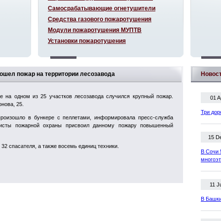
Самосрабатывающие огнетушители
Средства газового пожаротушения
Модули пожаротушения МУПТВ
Установки пожаротушения
зошел пожар на территории лесозавода
Новос
ре на одном из 25 участков лесозавода случился крупный пожар.
01 A
нова, 25.
Три дор
 произошло в бункере с пеллетами, информировала пресс-служба
листы пожарной охраны присвоил данному пожару повышенный
15 D
32 спасателя, а также восемь единиц техники.
В Сочи 
многоэ
11 J
В Башки