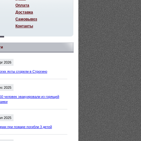
Оплата
Доставка
Самовывоз
Контакты
ти
pr 2026
огих яхты сгорели в Строгино
ec 2025
50 человек эвакуировали из горящей
тажки
un 2025
рии при пожаре погибли 3 детей