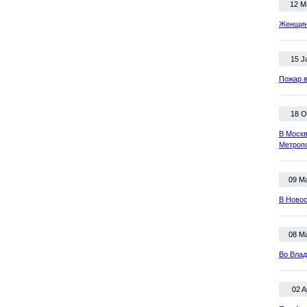
12 M
Женщина
15 J
Пожар в
18 O
В Москв
Метроп
09 M
В Новос
08 M
Во Влад
02 A