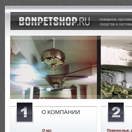
пожарное, против
средства и систем
О КОМПАНИИ
О нас
Переносные, 