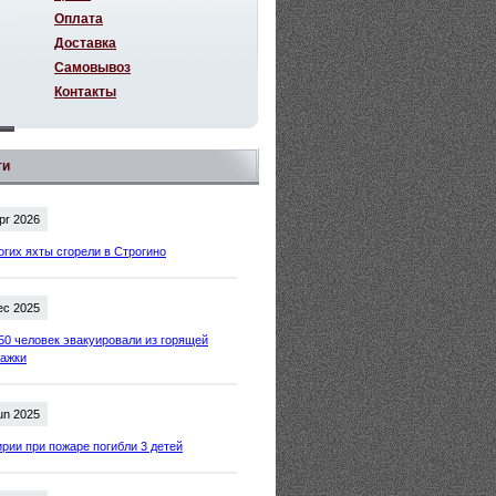
Оплата
Доставка
Самовывоз
Контакты
ти
pr 2026
огих яхты сгорели в Строгино
ec 2025
50 человек эвакуировали из горящей
тажки
un 2025
рии при пожаре погибли 3 детей