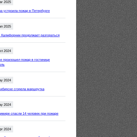
ar 2025
 устроила пожар в Петербурге
an 2025
 Калифорнии продолжает разгораться
ct 2024
е произошел пожар в гостинице
оль
ay 2024
ибирске сгорела маршрутка
ay 2024
имире спасли 14 человек при пожаре
pr 2024