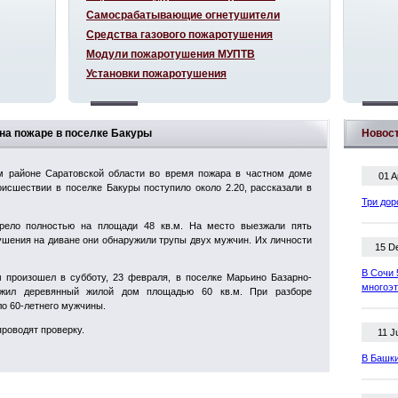
Самосрабатывающие огнетушители
Средства газового пожаротушения
Модули пожаротушения МУПТВ
Установки пожаротушения
 на пожаре в поселке Бакуры
Новос
ом районе Саратовской области во время пожара в частном доме
01 A
оисшествии в поселке Бакуры поступило около 2.20, рассказали в
Три дор
орело полностью на площади 48 кв.м. На место выезжали пять
ушения на диване они обнаружили трупы двух мужчин. Их личности
15 D
В Сочи 
 произошел в субботу, 23 февраля, в поселке Марьино Базарно-
многоэ
тожил деревянный жилой дом площадью 60 кв.м. При разборе
ло 60-летнего мужчины.
проводят проверку.
11 J
В Башки