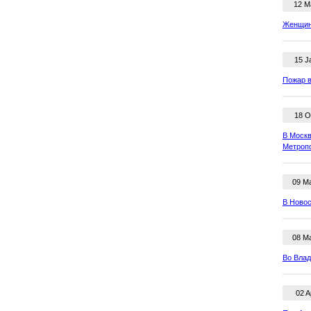
12 M
Женщина
15 J
Пожар в
18 O
В Москв
Метроп
09 M
В Новос
08 M
Во Влад
02 A