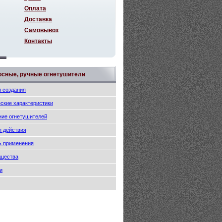
Оплата
Доставка
Самовывоз
Контакты
осные, ручные огнетушители
 создания
ские характеристики
ние огнетушителей
п действия
ь применения
щества
и