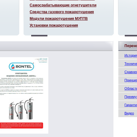
Самосрабатывающие огнетушители
Средства газового пожаротушения
Модули пожаротушения МУПТВ
Установки пожаротушения
Перен
История
Техниче
Сравне
Принци
Област
Преиму
Гаранти
Видео